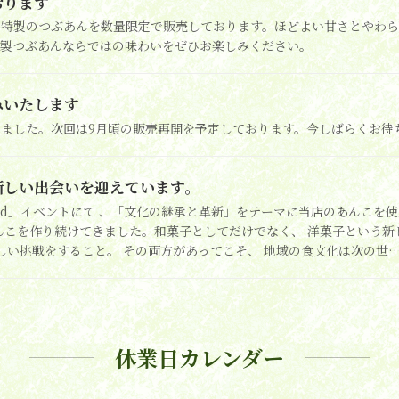
おります
た特製のつぶあんを数量限定で販売しております。ほどよい甘さとやわ
特製つぶあんならではの味わいをぜひお楽しみください。
みいたします
ました。次回は9月頃の販売再開を予定しております。今しばらくお待
新しい出会いを迎えています。
good」イベントにて 、「文化の継承と革新」をテーマに当店のあんこ
んこを作り続けてきました。和菓子としてだけでなく、 洋菓子という
新しい挑戦をすること。 その両方があってこそ、 地域の食文化は次の世
休業日カレンダー