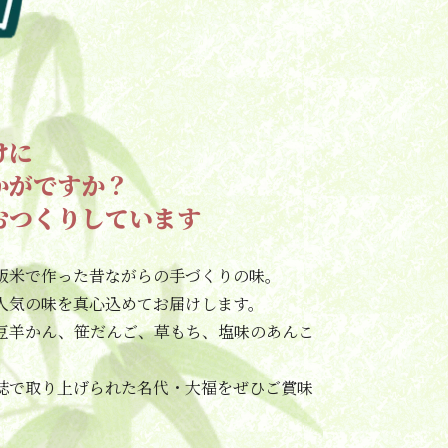
けに
かがですか？
おつくりしています
飯米で作った昔ながらの手づくりの味。
人気の味を真心込めてお届けします。
豆羊かん、笹だんご、草もち、塩味のあんこ
誌で取り上げられた名代・大福をぜひご賞味