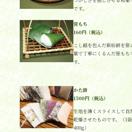
つかしさを感じさせる和菓
です。
笹もち
160円（税込）
こし餡を包んだ新紛餅を笹
葉で丁寧にくるんだ笹もち
す。
かた餅
1500円（税込）
生地を薄くスライスして自
乾燥させたものです。（1袋
400g）