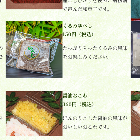
子
産こしひかりを使った新粉餅
で包んだ和菓子です。
くるみゆべし
150円（税込）
の
たっぷり入ったくるみの風味
で
をお楽しみください。
醤油おこわ
360円（税込）
然
ほんのりとした醤油の風味が
おいしいおこわです。