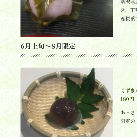
新潟県
き、丁
産桜葉
6月上旬～8月限定
くずま
180円
あっさ
限定の