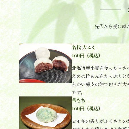
先代から受け継
名代 大ふく
160円（税込）
北海道産小豆を使った甘さ
えめの粒あんをたっぷりと
らかい薄皮の餅で包んだ大
です。
草もち
160円（税込）
ヨモギの香りがふるさとの