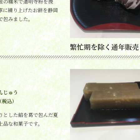
産の糯米で道明寺粉を挽
寧に練り上げたお餅を静岡
で包みました。
繁忙期を除く通年販売
んじゅう
（税込）
りとした餡を葛で包んだ夏
上品な和菓子です。