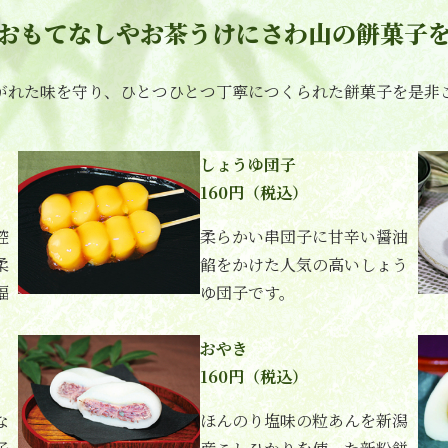
おもてなしやお茶うけにさわ山の餅菓子
がれた味を守り、ひとつひとつ丁寧につくられた餅菓子を是非
しょうゆ団子
160円（税込）
控
柔らかい串団子に甘辛い醤油
柔
餡をかけた人気の高いしょう
福
ゆ団子です。
おやき
160円（税込）
な
ほんのり塩味の粒あんを新潟