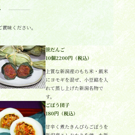
を
ご賞味ください。
笹だんご
10個2200円（税込）
上質な新潟産のもち米・飯米
にヨモギを混ぜ、小豆餡を入
れて蒸し上げた新潟名物で
す。
ごぼう団子
180円（税込）
甘辛く煮たきんぴらごぼうを