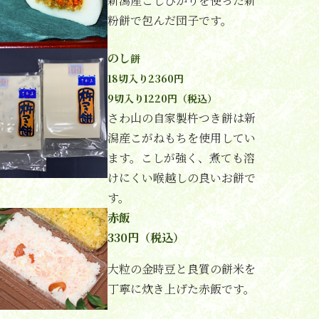
新潟産こしひかりを使った新
粉餅で包んだ団子です。
のし
餅
18切入り2360円
9切入り1220円（税込）
さわ山の自家製杵つき餅は新
潟産こがねもちを使用してい
ます。こしが強く、煮ても溶
けにくい喉越しの良いお餅で
す。
赤飯
330円（税込）
大粒の金時豆と良質の餅米を
丁寧に炊き上げた赤飯です。