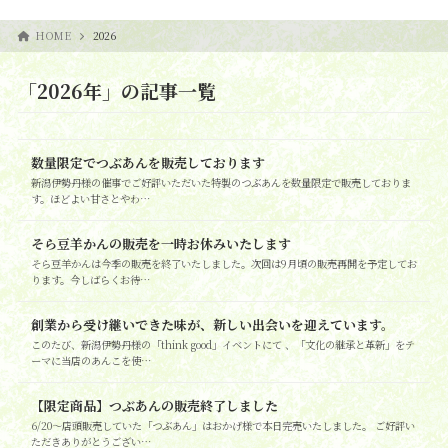
HOME
2026
「2026年」の記事一覧
数量限定でつぶあんを販売しております
新潟伊勢丹様の催事でご好評いただいた特製のつぶあんを数量限定で販売しておりま
す。ほどよい甘さとやわ…
そら豆羊かんの販売を一時お休みいたします
そら豆羊かんは今季の販売を終了いたしました。次回は9月頃の販売再開を予定してお
ります。今しばらくお待…
創業から受け継いできた味が、新しい出会いを迎えています。
このたび、新潟伊勢丹様の「think good」イベントにて 、「文化の継承と革新」をテ
ーマに当店のあんこを使…
【限定商品】つぶあんの販売終了しました
6/20～店頭販売していた「つぶあん」はおかげ様で本日完売いたしました。 ご好評い
ただきありがとうござい…