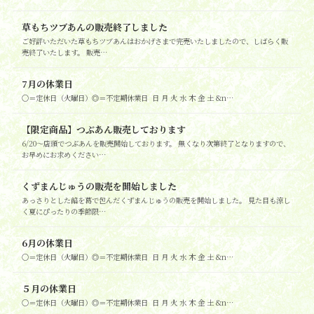
草もちツブあんの販売終了しました
ご好評いただいた草もちツブあんはおかげさまで完売いたしましたので、しばらく販
売終了いたします。 販売…
7月の休業日
○＝定休日（火曜日）◎＝不定期休業日 日 月 火 水 木 金 土 &n…
【限定商品】つぶあん販売しております
6/20～店頭でつぶあんを販売開始しております。 無くなり次第終了となりますので、
お早めにお求めください…
くずまんじゅうの販売を開始しました
あっさりとした餡を葛で包んだくずまんじゅうの販売を開始しました。 見た目も涼し
く夏にぴったりの季節限…
6月の休業日
○＝定休日（火曜日）◎＝不定期休業日 日 月 火 水 木 金 土 &n…
５月の休業日
○＝定休日（火曜日）◎＝不定期休業日 日 月 火 水 木 金 土 &n…