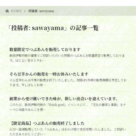
HOME
投稿者:
sawayama
「投稿者: sawayama」の記事一覧
数量限定でつぶあんを販売しております
新潟伊勢丹様の催事でご好評いただいた特製のつぶあんを数量限定で販売しておりま
す。ほどよい甘さとやわ…
そら豆羊かんの販売を一時お休みいたします
そら豆羊かんは今季の販売を終了いたしました。次回は9月頃の販売再開を予定してお
ります。今しばらくお待…
創業から受け継いできた味が、新しい出会いを迎えています。
このたび、新潟伊勢丹様の「think good」イベントにて 、「文化の継承と革新」をテ
ーマに当店のあんこを使…
【限定商品】つぶあんの販売終了しました
6/20～店頭販売していた「つぶあん」はおかげ様で本日完売いたしました。 ご好評い
ただきありがとうござい…