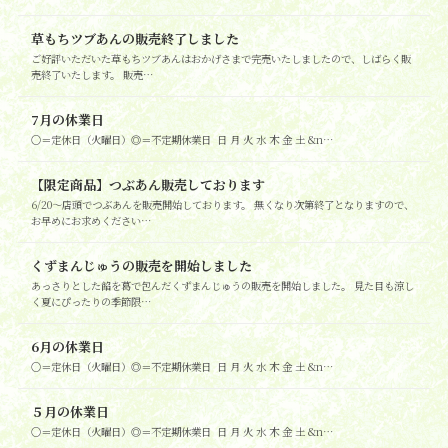
草もちツブあんの販売終了しました
ご好評いただいた草もちツブあんはおかげさまで完売いたしましたので、しばらく販
売終了いたします。 販売…
7月の休業日
○＝定休日（火曜日）◎＝不定期休業日 日 月 火 水 木 金 土 &n…
【限定商品】つぶあん販売しております
6/20～店頭でつぶあんを販売開始しております。 無くなり次第終了となりますので、
お早めにお求めください…
くずまんじゅうの販売を開始しました
あっさりとした餡を葛で包んだくずまんじゅうの販売を開始しました。 見た目も涼し
く夏にぴったりの季節限…
6月の休業日
○＝定休日（火曜日）◎＝不定期休業日 日 月 火 水 木 金 土 &n…
５月の休業日
○＝定休日（火曜日）◎＝不定期休業日 日 月 火 水 木 金 土 &n…